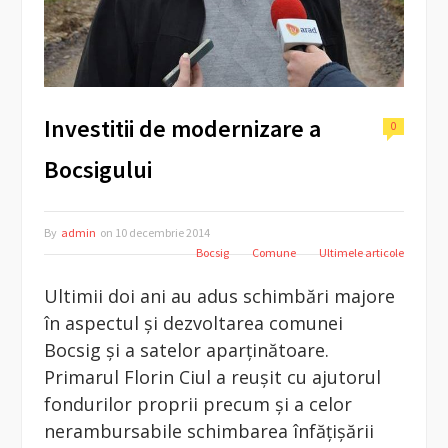
Investitii de modernizare a
0
Bocsigului
By
admin
on
10 decembrie 2014
Bocsig
Comune
Ultimele articole
Ultimii doi ani au adus schimbări majore
în aspectul şi dezvoltarea comunei
Bocsig şi a satelor aparţinătoare.
Primarul Florin Ciul a reuşit cu ajutorul
fondurilor proprii precum şi a celor
nerambursabile schimbarea înfăţişării