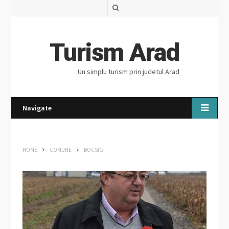
S
e
a
Turism Arad
r
Un simplu turism prin judetul Arad
c
h
Navigate
HOME
COMUNE
BOCSIG