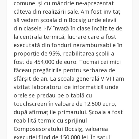
comunei şi cu mândrie ne-aprezentat
câteva din realizării sale. Am fost invitaţi
să vedem şcoala din Bocsig unde elevii
din clasele I-IV învaţă în clase încălzite de
la centrala termică, lucrare care a fost
executată din fonduri nerambursabile în
proporţie de 95%, reabilitarea şcolii a
fost de 454,000 de euro. Tocmai cei mici
făceau pregătirile pentru serbarea de
sfârşit de an. La şcoala generală V-VIII am
vizitat laboratorul de informatică unde
orele se predau pe o tablă cu
touchscreen în valoare de 12.500 euro,
după afirmaţiile primarului. Şcoala a fost
reabilită termic cu sprijinul
Composesoratului Bocsig, valoarea
execuţiei fiind de 150,000 lei. În satul