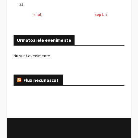
31
« iul.
sept. »
Urmatoarele evenimente
Nu sunt evenimente
Flux necunoscut