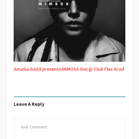
Amalia Gaiță presents MIMOSA live @ Club Flex Arad
Leave A Reply