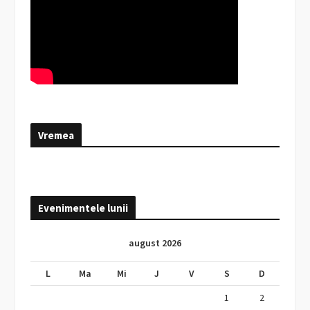
Vremea
Evenimentele lunii
august 2026
L
Ma
Mi
J
V
S
D
1
2