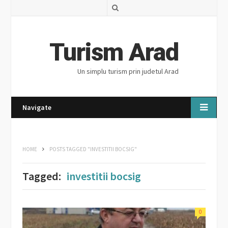
S
e
a
Turism Arad
r
Un simplu turism prin judetul Arad
c
h
Navigate
HOME
POSTS TAGGED "INVESTITII BOCSIG"
Tagged:
investitii bocsig
0