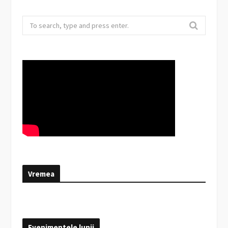
Search
for:
Vremea
Evenimentele lunii