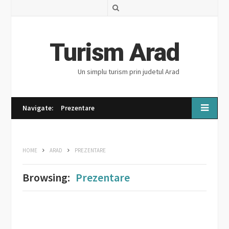
S
e
a
Turism Arad
r
Un simplu turism prin judetul Arad
c
h
Navigate:
Prezentare
HOME
ARAD
PREZENTARE
Browsing:
Prezentare