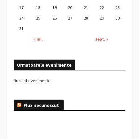
17
18
19
20
21
22
23
24
25
26
27
28
29
30
31
« iul.
sept. »
Urmatoarele evenimente
Nu sunt evenimente
Flux necunoscut