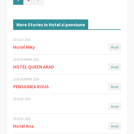
e
x
More Stories In Hotel si pensiune
t
19 IULIE 2018
Hotel Miky
Arad
25 NOIEMBRIE 2014
HOTEL QUEEN ARAD
Arad
22 NOIEMBRIE 2014
PENSIUNEA ROUA
Arad
19 IULIE 2018
Arad
19 IULIE 2018
Hotel Ana
Arad