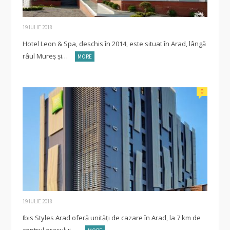
19 IULIE 2018
Hotel Leon & Spa, deschis în 2014, este situat în Arad, lângă
râul Mureș și…
MORE
0
19 IULIE 2018
Ibis Styles Arad oferă unităţi de cazare în Arad, la 7 km de
centrul orașului.…