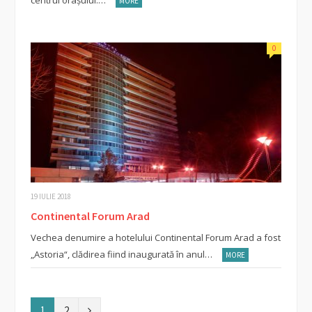
MORE
0
19 IULIE 2018
Continental Forum Arad
Vechea denumire a hotelului Continental Forum Arad a fost
„Astoria“, clădirea fiind inaugurată în anul…
MORE
N
1
2