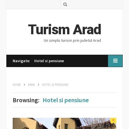
S
e
a
Turism Arad
r
Un simplu turism prin judetul Arad
c
h
Navigate:
Hotel si pensiune
HOME
ARAD
HOTEL SI PENSIUNE
Browsing:
Hotel si pensiune
0