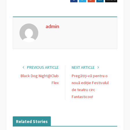
a
w
o
i
c
i
o
n
e
t
g
k
admin
b
t
l
e
o
e
e
d
o
r
+
I
k
n
PREVIOUS ARTICLE
NEXT ARTICLE
Black Dog Night@Club
Pregătiți-vă pentru o
Flex
nouă ediție Festivalul
de teatru circ
Fantasticoo!
Related Stories