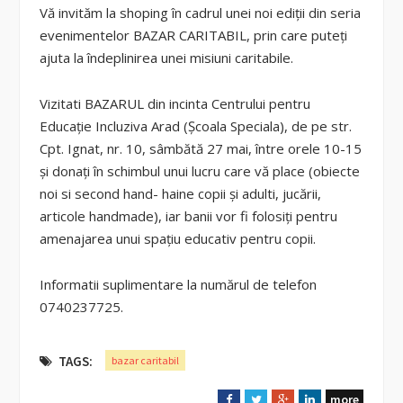
Vă invităm la shoping în cadrul unei noi ediții din seria
evenimentelor BAZAR CARITABIL, prin care puteți
ajuta la îndeplinirea unei misiuni caritabile.
Vizitati BAZARUL din incinta Centrului pentru
Educație Incluziva Arad (Școala Speciala), de pe str.
Cpt. Ignat, nr. 10, sâmbătă 27 mai, între orele 10-15
și donați în schimbul unui lucru care vă place (obiecte
noi si second hand- haine copii și adulti, jucării,
articole handmade), iar banii vor fi folosiți pentru
amenajarea unui spațiu educativ pentru copii.
Informatii suplimentare la numărul de telefon
0740237725.
TAGS:
bazar caritabil
more
F
T
G
L