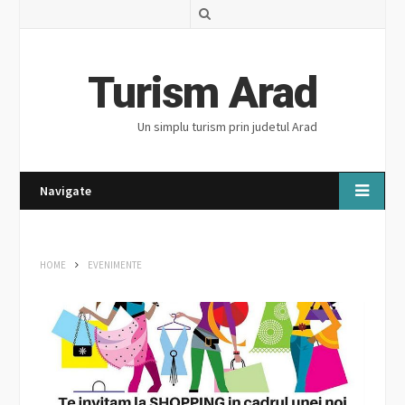
S
e
a
Turism Arad
r
Un simplu turism prin judetul Arad
c
h
Navigate
HOME
EVENIMENTE