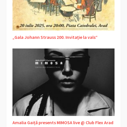
„Gala Johann Strauss 200. Invitație la vals“
Amalia Gaiță presents MIMOSA live @ Club Flex Arad