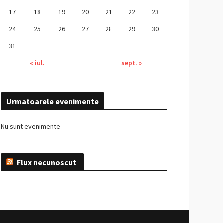
17
18
19
20
21
22
23
24
25
26
27
28
29
30
31
« iul.
sept. »
Urmatoarele evenimente
Nu sunt evenimente
Flux necunoscut