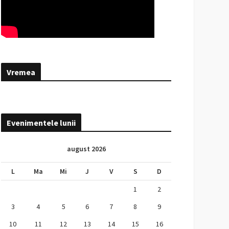
Vremea
Evenimentele lunii
august 2026
L
Ma
Mi
J
V
S
D
1
2
3
4
5
6
7
8
9
10
11
12
13
14
15
16