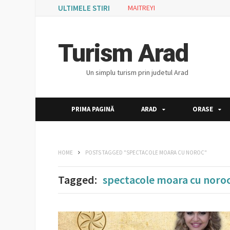
ULTIMELE STIRI
MAITREYI
Turism Arad
Un simplu turism prin judetul Arad
PRIMA PAGINĂ
ARAD
ORASE
HOME
POSTS TAGGED "SPECTACOLE MOARA CU NOROC"
Tagged:
spectacole moara cu noro