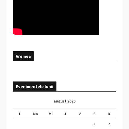
Vremea
Evenimentele lunii
august 2026
L
Ma
Mi
J
V
S
D
1
2