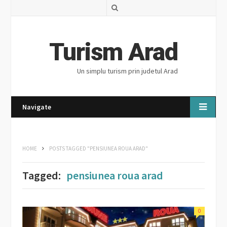
S
e
a
Turism Arad
r
Un simplu turism prin judetul Arad
c
h
Navigate
HOME
POSTS TAGGED "PENSIUNEA ROUA ARAD"
Tagged:
pensiunea roua arad
0