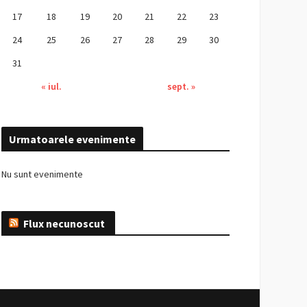
17
18
19
20
21
22
23
24
25
26
27
28
29
30
31
« iul.
sept. »
Urmatoarele evenimente
Nu sunt evenimente
Flux necunoscut