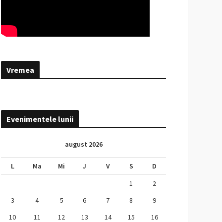
Vremea
Evenimentele lunii
august 2026
L
Ma
Mi
J
V
S
D
1
2
3
4
5
6
7
8
9
10
11
12
13
14
15
16