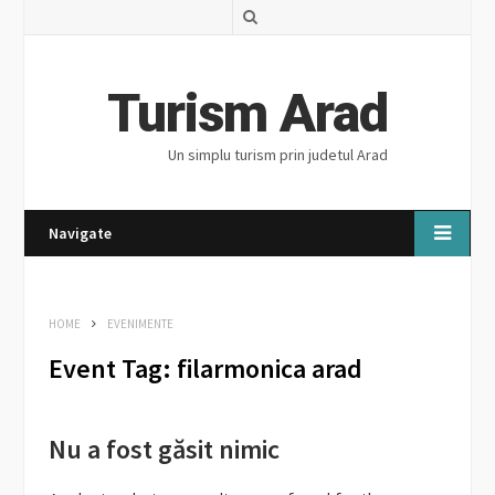
S
e
a
Turism Arad
r
Un simplu turism prin judetul Arad
c
h
Navigate
HOME
EVENIMENTE
Event Tag:
filarmonica arad
Nu a fost găsit nimic