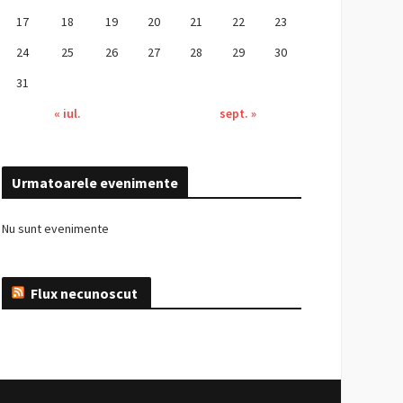
17
18
19
20
21
22
23
24
25
26
27
28
29
30
31
« iul.
sept. »
Urmatoarele evenimente
Nu sunt evenimente
Flux necunoscut