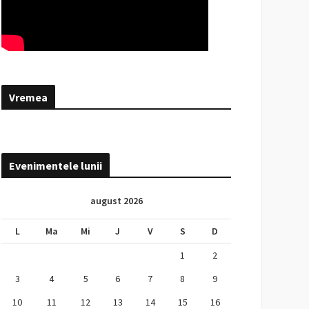
Vremea
Evenimentele lunii
august 2026
L
Ma
Mi
J
V
S
D
1
2
3
4
5
6
7
8
9
10
11
12
13
14
15
16