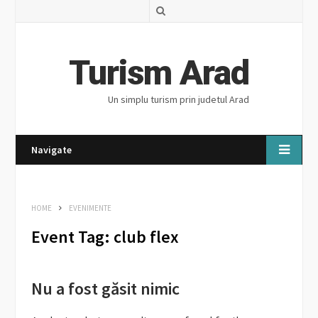
S
e
a
Turism Arad
r
Un simplu turism prin judetul Arad
c
h
Navigate
HOME
EVENIMENTE
Event Tag:
club flex
Nu a fost găsit nimic